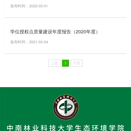
发布时间：2022-03-01
学位授权点质量建设年度报告（2020年度）
发布时间：2021-03-04
上页
1
下页