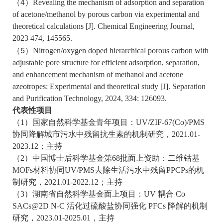
4
（
）
Revealing the mechanism of adsorption and separation
of acetone/methanol by porous carbon via experimental and
theoretical calculations [J]. Chemical Engineering Journal,
2023 474, 145565.
5
（
）
Nitrogen/oxygen doped hierarchical porous carbon with
adjustable pore structure for efficient adsorption, separation,
and enhancement mechanism of methanol and acetone
azeotropes: Experimental and theoretical study [J]. Separation
and Purification Technology, 2024, 334: 126093.
代表性项目
（
1
）国家自然科学基金青年项目：
UV/ZIF-67(Co)/PMS
协同降解城市污水中残留抗生素的机制研究，
2021.01-
2023.12
；主持
（
2
）中国博士后科学基金第
68
批面上资助：二维钴基
MOFs
材料协同
UV/PMS
去除生活污水中残留
PPCPs
的机
制研究，
2021.01-2022.12
；主持
（
3
）湖南省自然科学基金面上项目：
UV
耦合
Co
SACs@2D N-C
活化过硫酸盐协同强化
PFCs
降解的机制
研究，
2023.01-2025.01
，主持