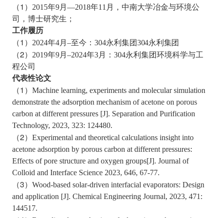
1
（
）
2015
年
9
月
—2018
年
11
月，中南大学冶金与环境公
司，博士研究生；
工作履历
1
（
）
2024
年
4
月
–
至今：304永利集团
304永利集团
2
（
）
2019
年
9
月
–2024
年
3
月：304永利集团环境科学与工
程公司
代表性论文
1
（
）
Machine learning, experiments and molecular simulation
demonstrate the adsorption mechanism of acetone on porous
carbon at different pressures [J]. Separation and Purification
Technology, 2023, 323: 124480.
2
（
）
Experimental and theoretical calculations insight into
acetone adsorption by porous carbon at different pressures:
Effects of pore structure and oxygen groups[J]. Journal of
Colloid and Interface Science 2023, 646, 67-77.
3
（
）
Wood-based solar-driven interfacial evaporators: Design
and application [J]. Chemical Engineering Journal, 2023, 471:
144517.