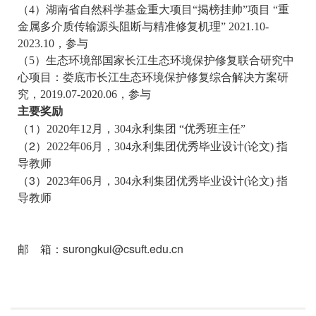
（
4
）湖南省自然科学基金重大项目
“
揭榜挂帅
”
项目
“
重
金属多介质传输源头阻断与精准修复机理
” 2021.10-
2023.10
，参与
（
5
）生态环境部国家长江生态环境保护修复联合研究中
心项目：娄底市长江生态环境保护修复综合解决方案研
究，
2019.07-2020.06
，参与
主要奖励
1
（
）
2020
年
12
月，304永利集团
“
优秀班主任
”
2
（
）
2022
年
06
月，304永利集团优秀毕业设计
(
论文
)
指
导教师
3
（
）
2023
年
06
月，304永利集团优秀毕业设计
(
论文
)
指
导教师
surongkui@csuft.edu.cn
邮
箱：