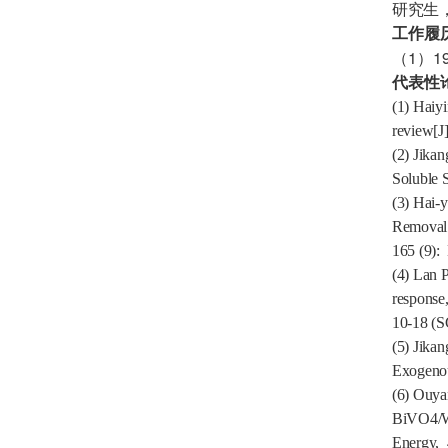
研究生
工作履
1
1
（
）
代表性
(1)
Haiyi
review[J
(2)
Jikan
Soluble 
(3)
Hai-y
Removal w
165 (9):
(4)
Lan P
response,
10-18 (S
(5)
Jikan
Exogenou
(6)
Ouya
BiVO4/WO
Energy, 