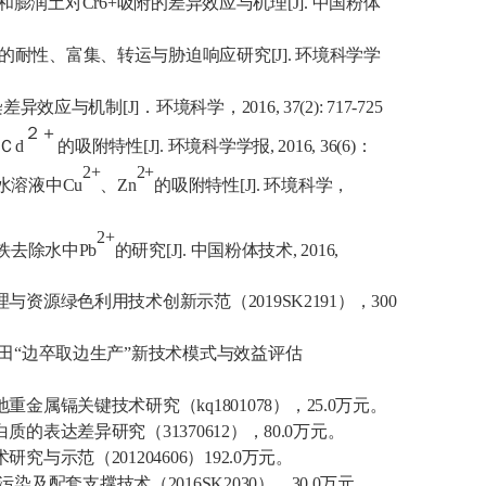
和膨润土对
Cr6+
吸附的差异效应与机理
[J].
中国粉体
的耐性、富集、转运与胁迫响应研究
[J].
环境科学学
染差异效应与机制
[J]
．
环境科学，
2016, 37(2): 717-725
２＋
Ｃ
d
的吸附特性
[J].
环境科学学报
, 2016, 36(6)
：
2+
2+
水溶液中
Cu
、
Zn
的吸附特性
[J].
环境科学，
2+
铁去除水中
Pb
的研究
[J].
中国粉体技术
, 2016,
理与资源绿色利用技术创新示范（
2019SK2191
），
300
田“边卒取边生产”新技术模式与效益评估
地重金属
镉
关键技术研究
（
kq1801078
），
25.0
万元。
白质的表达差异研究（
31370612
）
，
80.0
万元。
术研究与示范（
201204606
）
192.0
万元。
污染及配套
支撑
技术
（
2016SK2030
），
30.0
万元。