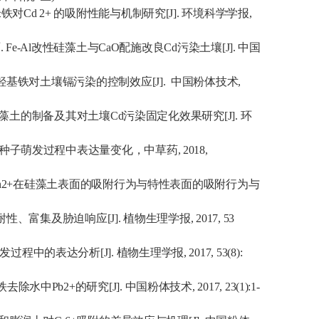
米铁对
Cd 2+
的吸附性能与机制研究
[J].
环境科学学报
,
雨
. Fe-Al
改性硅藻土与
CaO
配施改良
Cd
污染土壤
[J].
中国
羟基铁对土壤镉污染的控制效应
[J].
中国粉体技术
,
藻土的制备及其对土壤
Cd
污染固定化效果研究
[J].
环
种子萌发过程中表达量变化，中草药
, 2018,
2+
在硅藻土表面的吸附行为与特性表面的吸附行为与
耐性、富集及胁迫响应
[J].
植物生理学报
, 2017, 53
发过程中的表达分析
[J].
植物生理学报
, 2017, 53(8):
铁去除水中
Pb2+
的研究
[J].
中国粉体技术
, 2017, 23(1):1-