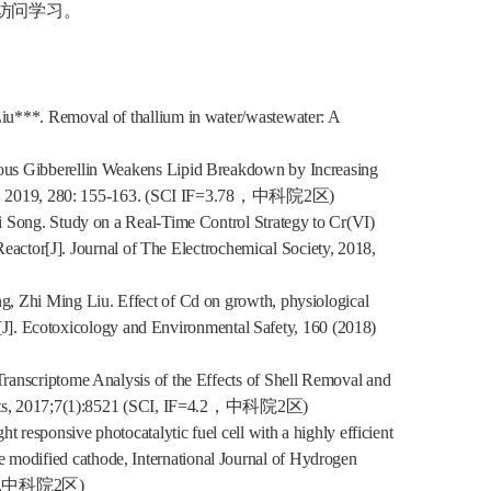
访问学习。
iu***. Removal of thallium in water/wastewater: A
s Gibberellin Weakens Lipid Breakdown by Increasing
, 2019, 280: 155-163. (SCI IF=3.78
，中科院
2
区
)
i Song. Study on a Real-Time Control Strategy to Cr(VI)
Reactor[J]. Journal of The Electrochemical Society, 2018,
, Zhi Ming Liu. Effect of Cd on growth, physiological
a[J]. Ecotoxicology and Environmental Safety, 160 (2018)
nscriptome Analysis of the Effects of Shell Removal and
s, 2017;7(1):8521 (SCI, IF=4.2
，中科院
2
区
)
ght responsive photocatalytic fuel cell with a highly efficient
odified cathode, International Journal of Hydrogen
,
中科院
2
区
)