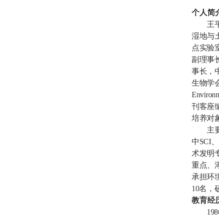
个人简
王
湿地与
点实验
副理事
事长，
生物学
Environ
刊客座
培养对
主
中
SCI
、
术发明
重点、
承担环
10
名，
教育经
198