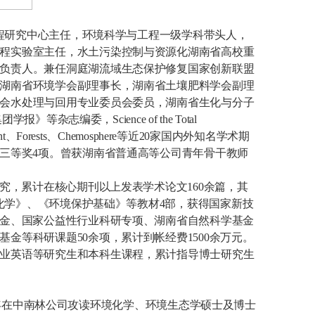
工程研究中心主任，环境科学与工程一级学科带头人，
程实验室主任，水土污染控制与资源化湖南省高校重
负责人。兼任洞庭湖流域生态保护修复国家创新联盟
湖南省环境学会副理事长，湖南省土壤肥料学会副理
会水处理与回用专业委员会委员，湖南省生化与分子
集团学报》等杂志编委，
Science of the Total
nt
、
Forests
、
Chemosphere
等近
20
家国内外知名学术期
三等奖
4
项。曾获湖南省普通高等公司青年骨干教师
究，
累计
在核心期刊以上发表学术论文
16
0
余篇，
其
化学》、《环境保护基础》等
教材
4
部
，获得国家新技
金、国家公益性行业科研专项、湖南省自然科学基金
基金等科研课题
50
余项，累计到帐经费
1500
余万元。
业英语等研究生和本科生课程，累计指导博士研究生
年在中南林公司攻读环境化学、环境生态学硕士及博士