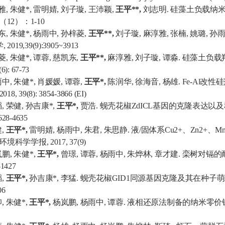
雅
,
朱健
*,
雷明婧
,
刘子璇
,
王沛颖
,
王平
**,
刘志明
.
硅藻土负载纳
（
12
）：
1-10
东
,
朱健
*,
杨雨中
,
孙梓菱
,
王平
**,
刘子璇
,
麻淳雅
,
张楠
,
姚璐
,
孙
学
, 2019,39(9):3905~3913
菱
,
朱健
*,
谭蓉
,
慈凯东
,
王平
**,
麻淳雅
,
刘子璇
,
谭淼
.
硅藻土负载
(6): 67-73
雨中
,
朱健
*,
肖媛媛
,
谭蓉
,
王平
*,
陈润华
,
徐海音
,
杨雄
. Fe-Al
改性硅
 2018, 39(8): 3854-3866 (EI)
韬
,
荣健
,
孙吉康
*,
王平
*,
贾浩
.
蚬壳花椒
ZdICL
基因的克隆表达以及
628-4635
健
,
王平
*,
雷明婧
,
杨雨中
,
朱君
,
朱思静
.
液
/
固体系
Cu2+
、
Zn2+
、
Mn
环境科学学报
, 2017, 37(9)
岚鹏
,
朱健
*,
王平
*,
曾璟
,
谭蓉
,
杨雨中
,
朱烨林
,
章才建
.
栾树对镉的
-1427
韬
,
王平
*,
孙吉康
*,
李猛
.
蚬壳花椒
GID1
同源基因克隆及其在种子萌
06
仰
,
朱健
*,
王平
*,
杨岚鹏
,
杨雨中
,
谭蓉
.
液相还原法制备的纳米零价