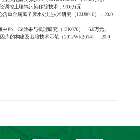
径调控土壤镉污染移除技术，
90.0
万元
心含重金属离子废水处理技术研究（
12JJ80
16
）
，
20.0
壤中
Pb
、
Cd
效果与机理研究（
13K070
）
，
6.0
万元。
基因库的构建及栽培技术示范（
2012WK2014
），
20.0