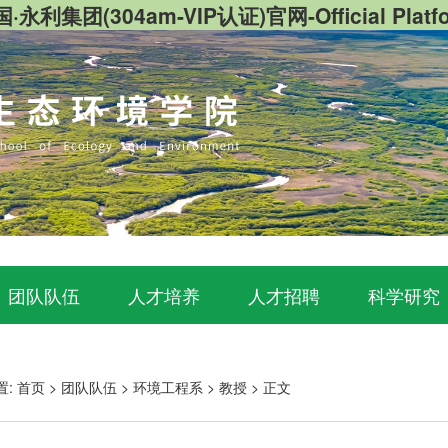
·永利集团(304am-VIP认证)官网-Official Platf
团队队伍
人才培养
人才招聘
科学研究
置:
首页
>
团队队伍
>
环境工程系
>
教授
>
正文