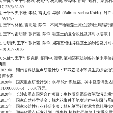
蓉
,
朱健
*,
王平
*,
杨雄
,
杨雨中
,
杨岚鹏
,
朱烨林
,
靳琦
.
蛭石、蒙脱石
017, 23(6):82-89
健
,
王平
*,
夹书珊
,
李猛
,
雷明婧
.
旱柳（
Salix matsudana Koidz
）对
Pb
, 36(10)
：
健
,
王平
*,
林艳
,
雷明婧
,
陈仰．不同产地硅藻土原位控制土壤镉污
健
,
王平
*,
雷明婧
,
张伟丽
,
陈仰
.
硅藻土的复合改性及其对水溶液中 
健
,
雷明婧
,
王平
*,
张伟丽
,
陈仰
.
聚羟基铝柱撑硅藻土的制备及其对
7(8) 3177-3185
仰
,
朱健
*,
王平
*,
杨岚鹏
,
杨雨中
,
谭蓉
.
液相还原法制备的纳米零价
项目
-2021
年，湖南省科技重点研发计划：环洞庭湖水环境生态综合治
首席专家。
-2020
年，国家重点研发计划：水
-
旱轮作系统镉、砷中轻度污染农
YFD0800805
-5
），
60.0
万元。
-2020
年，长沙市重点国际合作项目：
生物质高粱高效萃取污染耕
-2017
年，
国家自然科学基金：蚬壳花椒种子萌发过程中基因与蛋
-2015
年：
国家公益性行业科研专项：林药单面针资源培育利用技
-2019
年，湖南省重点研发计划：
微生物
-
植物协同修复土壤重金属