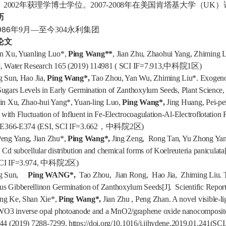
，
2002
年获理学博士学位。
2007-2008
年在美国肯塔基大学（
UK
）
历
986
年
9
月—至今
304永利集团
论文
n Xu, Yuanling Luo*,
Ping Wang**
, Jian Zhu, Zhaohui Yang, Zhiming L
], Water Research 165 (2019) 114981 ( SCI IF=7.913,
中科院
1
区
)
g Sun, Hao Jia,
Ping Wang*,
Tao Zhou, Yan Wu, Zhiming Liu*. Exogenou
Sugars Levels in Early Germination of Zanthoxylum Seeds, Plant Science
in Xu, Zhao-hui Yang*, Yuan-ling Luo,
Ping Wang*,
Jing Huang, Pei-pe
ith Fluctuation of Influent in Fe-Electrocoagulation-Al-Electroflotation 
 E366-E374 (ESI, SCI IF=3.662
，中科院
2
区
)
eng Yang, Jian Zhu*,
Ping Wang*,
Jing Zeng, Rong Tan, Yu Zhong Yang
 Cd subcellular distribution and chemical forms of Koelreuteria paniculat
CI IF=3.974,
中科院
2
区
)
g Sun,
Ping WANG*,
Tao Zhou, Jian Rong, Hao Jia, Zhiming Liu. Tra
s Gibberellinon Germination of Zanthoxylum Seeds[J]. Scientific Report
ng Ke, Shan Xie*,
Ping Wang*,
Jian Zhu , Peng Zhan.
A novel visible-li
3 inverse opal photoanode and a MnO2/graphene oxide nanocomposite m
44 (2019) 7288-7299,
https://doi.org/10.1016/j.ijhydene.2019.01.241
(SCI