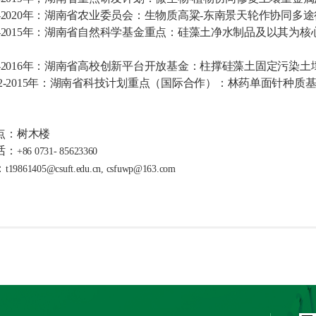
-2020
年：湖南省农业委员会：生物质高粱
-
东南景天轮作协同多途
-2015
年：
湖南省自然科学基金重点：硅藻土净水制品及以其为核
-2016
年：
湖南省高校创新平台开放基金：柱撑硅藻土固定污染土
2-2015
年：
湖南省
科技
计划重点
（国际合作）：
林药单面针种质
点：
树木楼
话：
+86 0731- 85623360
：
t19861405@csuft.edu.cn
,
csfuwp@163.com