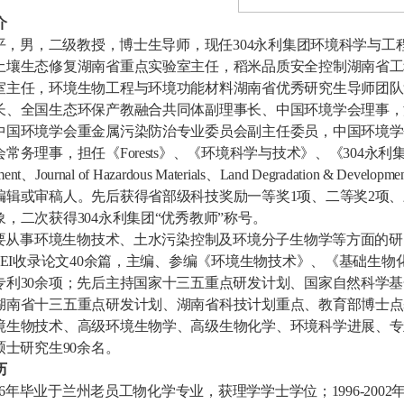
介
平，男，
二级教授，博士生导师，现任
304永利集团环境科学与
土壤生态修复湖南省重点实验室主任，稻米品质安全控制湖南省工
室主任，环境生物工程与环境功能材料湖南省优秀研究生导师团队
长、全国生态环保产教融合共同体副理事长、中国环境学会理事，
中国环境学会重金属污染防治专业委员会副主任委员，中国环境学
会常务理事，担任《
Forests
》、《环境科学与技术》、《304永利
ment
、
Journal of Hazardous Materials
、
Land Degradation & Developme
编辑或审稿人。先后获得省部级科技奖励一等奖
1
项、二等奖
2
项、
象，二次获得304永利集团
“
优秀教师
”
称号
。
要从事环境生物技术、土水污染控制及环境分子生物学等方面的研
EI
收录论文
40
余篇，主编、参编《环境生物技术》、《基础生物
专利
30
余项；
先后主持国家十三五重点研发计划、国家自然科学基
湖南省十三五重点研发计划、湖南省科技计划重点、教育部博士点
境生物技术、高级环境生物学、高级生物化学、环境科学进展、专
硕士研究生
90
余名
。
历
6
年毕业于兰州老员工物化学专业，获理学学士学位；
1996-2002